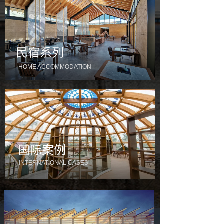
民宿系列
HOME ACCOMMODATION
国际案例
INTERNATIONAL CASES