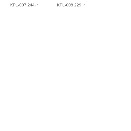
KPL-007 244㎡
KPL-008 229㎡
了解全部
NEWS CENTER
新闻中心